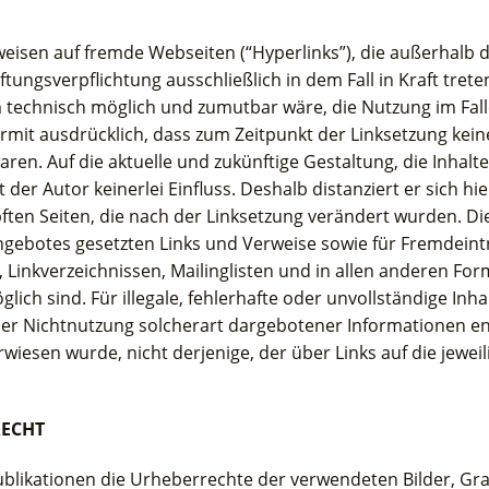
rweisen auf fremde Webseiten (“Hyperlinks”), die außerhalb
tungsverpflichtung ausschließlich in dem Fall in Kraft tret
 technisch möglich und zumutbar wäre, die Nutzung im Falle
rmit ausdrücklich, dass zum Zeitpunkt der Linksetzung keine 
ren. Auf die aktuelle und zukünftige Gestaltung, die Inhalt
 der Autor keinerlei Einfluss. Deshalb distanziert er sich hi
pften Seiten, die nach der Linksetzung verändert wurden. Dies
ngebotes gesetzten Links und Verweise sowie für Fremdeint
 Linkverzeichnissen, Mailinglisten und in allen anderen F
glich sind. Für illegale, fehlerhafte oder unvollständige In
er Nichtnutzung solcherart dargebotener Informationen ents
rwiesen wurde, nicht derjenige, der über Links auf die jeweil
RECHT
 Publikationen die Urheberrechte der verwendeten Bilder, G