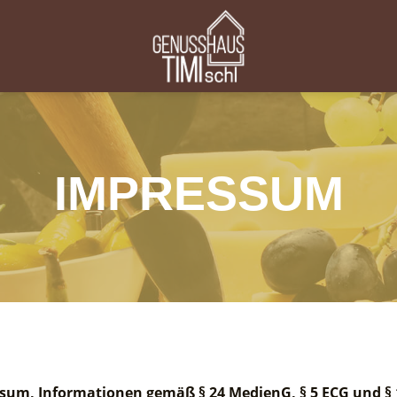
IMPRESSUM
sum, Informationen gemäß § 24 MedienG, § 5 ECG und §