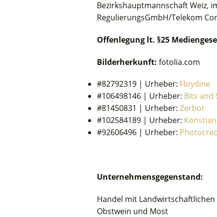
Bezirkshauptmannschaft Weiz, 
RegulierungsGmbH/Telekom Contr
Offenlegung lt. §25 Mediengese
Bilderherkunft:
fotolia.com
#82792319 | Urheber:
Floydine
#106498146 | Urheber:
Bits and 
#81450831 | Urheber:
Zerbor
#102584189 | Urheber:
Konstian
#92606496 | Urheber:
Photocre
Unternehmensgegenstand:
Handel mit Landwirtschaftlichen
Obstwein und Most