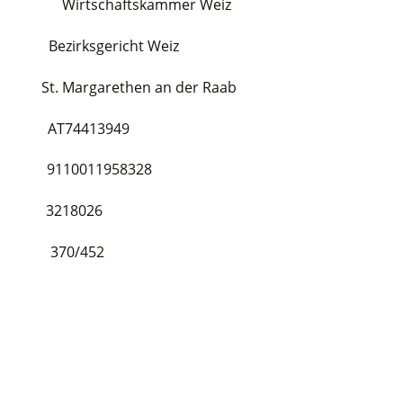
örde: Wirtschaftskammer Weiz
irksgericht Weiz
rgarethen an der Raab
T74413949
10011958328
3218026
370/452