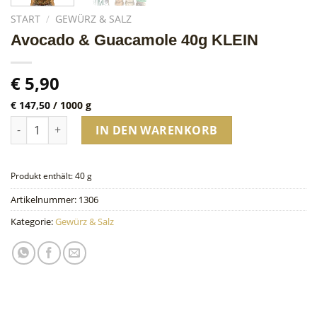
START
/
GEWÜRZ & SALZ
Avocado & Guacamole 40g KLEIN
€
5,90
€
147,50
/
1000
g
Avocado & Guacamole 40g KLEIN Menge
IN DEN WARENKORB
Produkt enthält: 40
g
Artikelnummer:
1306
Kategorie:
Gewürz & Salz