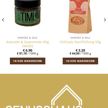
GEWÜRZ & SALZ
GEWÜRZ & SALZ
Avocado & Guacamole 85g
Chilisalz Nachfüllung 50g
GROSS
€
6,90
€
3,20
€
81,18
/
1000
g
€
64,00
/
1000
g
IN DEN WARENKORB
IN DEN WARENKORB