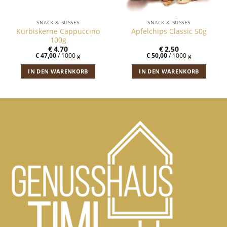
SNACK & SÜSSES
SNACK & SÜSSES
Kürbiskerne Cappuccino
Apfelchips Classic 50g
100g
€
4,70
€
2,50
€
47,00
/
1000
g
€
50,00
/
1000
g
IN DEN WARENKORB
IN DEN WARENKORB