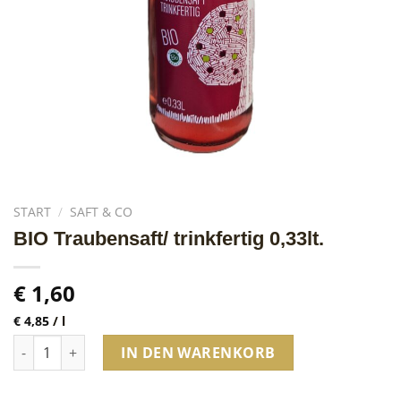
START
/
SAFT & CO
BIO Traubensaft/ trinkfertig 0,33lt.
€
1,60
€
4,85
/
l
BIO Traubensaft/ trinkfertig 0,33lt. Menge
IN DEN WARENKORB