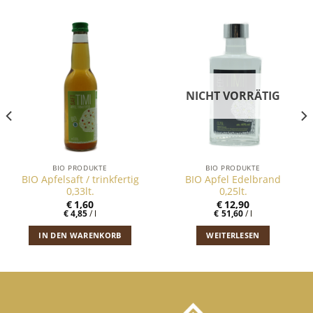
NICHT VORRÄTIG
BIO PRODUKTE
BIO PRODUKTE
BIO Apfelsaft / trinkfertig
BIO Apfel Edelbrand
0,33lt.
0,25lt.
€
1,60
€
12,90
€
4,85
/
l
€
51,60
/
l
IN DEN WARENKORB
WEITERLESEN