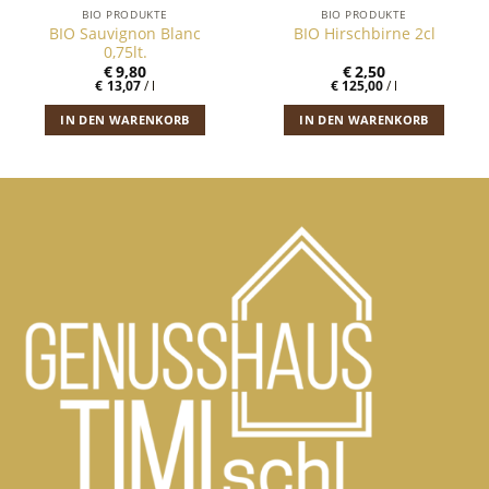
BIO PRODUKTE
BIO PRODUKTE
BIO Sauvignon Blanc
BIO Hirschbirne 2cl
0,75lt.
€
9,80
€
2,50
€
13,07
/
l
€
125,00
/
l
IN DEN WARENKORB
IN DEN WARENKORB