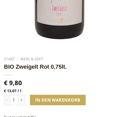
START
/
WEIN & SEKT
BIO Zweigelt Rot 0,75lt.
€
9,80
€
13,07
/
l
BIO Zweigelt Rot 0,75lt. Menge
IN DEN WARENKORB