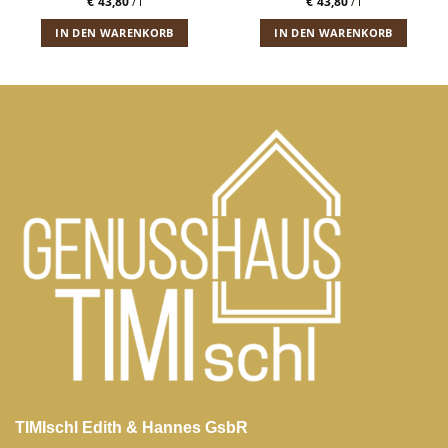
€
43,80
/
l
€
43,80
/
l
IN DEN WARENKORB
IN DEN WARENKORB
TIMIschl Edith & Hannes GsbR