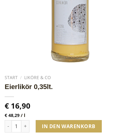
START
/
LIKÖRE & CO
Eierlikör 0,35lt.
€
16,90
€
48,29
/
l
Eierlikör 0,35lt. Menge
IN DEN WARENKORB