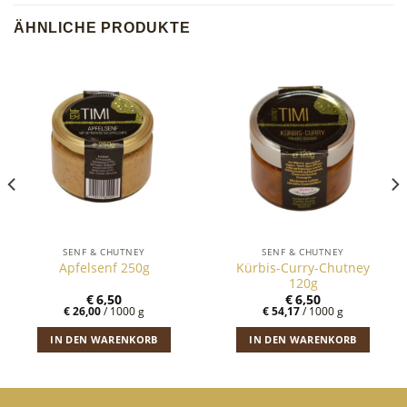
ÄHNLICHE PRODUKTE
SENF & CHUTNEY
SENF & CHUTNEY
Kürbis-Curry-Chutney
Apfelsenf 250g
120g
€
6,50
€
6,50
€
26,00
/
1000
g
€
54,17
/
1000
g
IN DEN WARENKORB
IN DEN WARENKORB