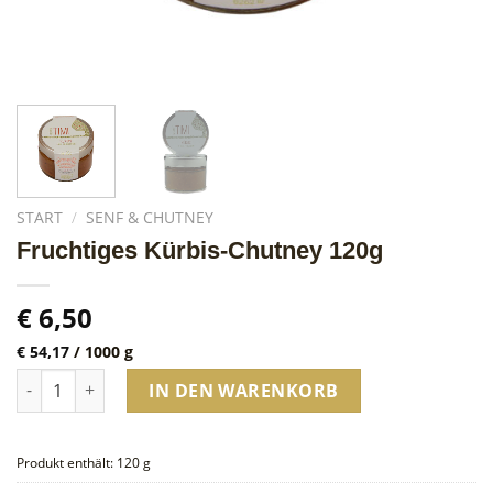
START
/
SENF & CHUTNEY
Fruchtiges Kürbis-Chutney 120g
€
6,50
€
54,17
/
1000
g
Fruchtiges Kürbis-Chutney 120g Menge
IN DEN WARENKORB
Produkt enthält: 120
g