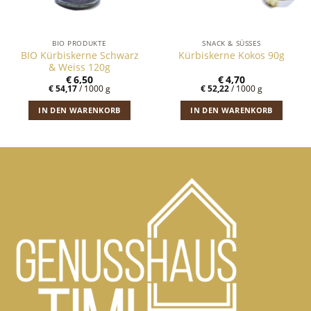
BIO PRODUKTE
SNACK & SÜSSES
BIO Kürbiskerne Schwarz
Kürbiskerne Kokos 90g
& Weiss 120g
€
6,50
€
4,70
€
54,17
/
1000
g
€
52,22
/
1000
g
IN DEN WARENKORB
IN DEN WARENKORB