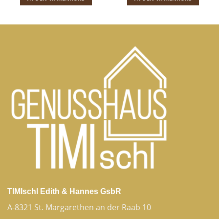
TIMIschl Edith & Hannes GsbR
A-8321 St. Margarethen an der Raab 10