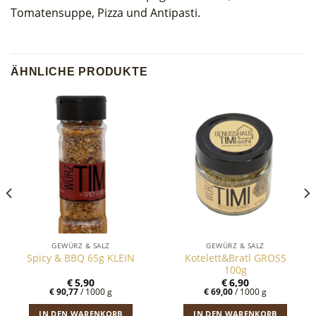
Tomatensuppe, Pizza und Antipasti.
ÄHNLICHE PRODUKTE
GEWÜRZ & SALZ
GEWÜRZ & SALZ
Kotelett&Bratl GROSS
Spicy & BBQ 65g KLEIN
100g
€
5,90
€
6,90
€
90,77
/
1000
g
€
69,00
/
1000
g
IN DEN WARENKORB
IN DEN WARENKORB