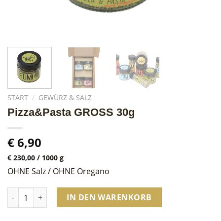
START
/
GEWÜRZ & SALZ
Pizza&Pasta GROSS 30g
€
6,90
€
230,00
/
1000
g
OHNE Salz / OHNE Oregano
Pizza&Pasta GROSS 30g Menge
IN DEN WARENKORB