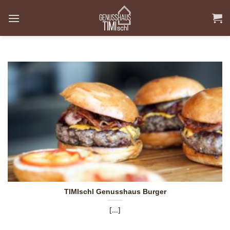
Skip
to
content
TIMIschl Genusshaus Burger
[...]