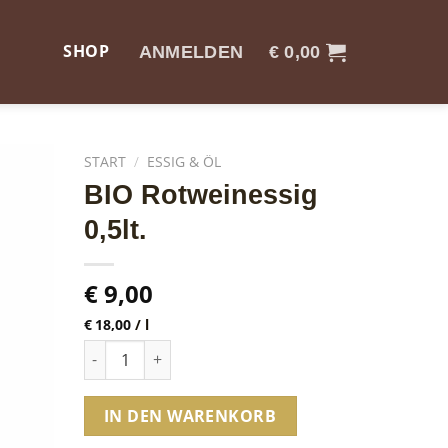
SHOP
ANMELDEN
€
0,00
START
/
ESSIG & ÖL
BIO Rotweinessig
0,5lt.
€
9,00
€
18,00
/
l
BIO Rotweinessig 0,5lt. Menge
IN DEN WARENKORB