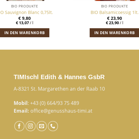
BIO PRODUKTE
BIO PRODUKTE
IO Sauvignon Blanc 0,75lt.
BIO Balsamicoessig 1lt.
€
9,80
€
23,90
€
13,07
/
l
€
23,90
/
l
IN DEN WARENKORB
IN DEN WARENKORB
TIMIschl Edith & Hannes GsbR
A-8321 St. Margarethen an der Raab 10
Mobil
:
+43 (0) 664/93 75 489
Email:
office@genusshaus-timi.at