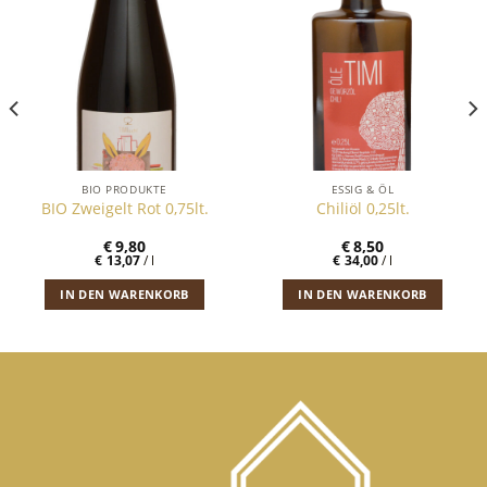
BIO PRODUKTE
ESSIG & ÖL
BIO Zweigelt Rot 0,75lt.
Chiliöl 0,25lt.
€
9,80
€
8,50
€
13,07
/
l
€
34,00
/
l
IN DEN WARENKORB
IN DEN WARENKORB