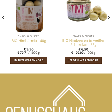
SNACK & SÜSSES
SNACK & SÜSSES
BIO Himbeeren in weißer
BIO Himbärmix 140g
Schokolade 65g
€
9,90
€
6,50
€
70,71
/
1000
g
€
100,00
/
1000
g
IN DEN WARENKORB
IN DEN WARENKORB