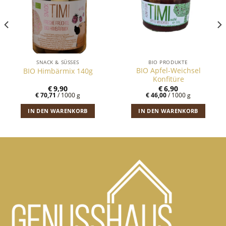
SNACK & SÜSSES
BIO PRODUKTE
BIO Apfel-Weichsel
BIO Himbärmix 140g
Konfitüre
€
9,90
€
6,90
€
70,71
/
1000
g
€
46,00
/
1000
g
IN DEN WARENKORB
IN DEN WARENKORB