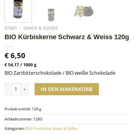
START
/
SNACK & SÜSSES
BIO Kürbiskerne Schwarz & Weiss 120g
€
6,50
€
54,17
/
1000
g
BIO Zartbitterschokolade / BIO weiße Schokolade
BIO Kürbiskerne Schwarz & Weiss 120g Menge
IN DEN WARENKORB
Produkt enthält: 120
g
Artikelnummer:
1293
Kategorien:
BIO Produkte
,
Snack & Süßes